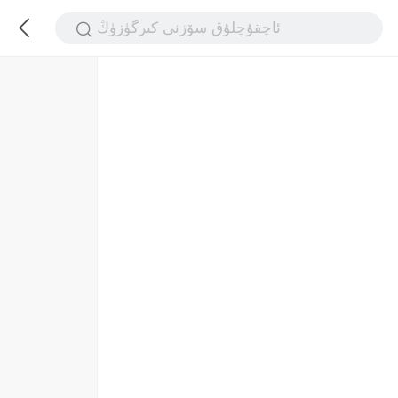
ئاچقۇچلۇق سۆزنى كىرگۈزۈڭ