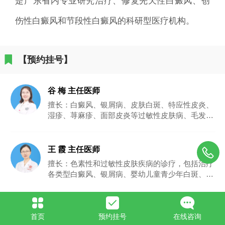
是广东省内专业研究治疗、修复先天性白癜风、创
伤性白癜风和节段性白癜风的科研型医疗机构。
【预约挂号】
谷 梅 主任医师
擅长：白癜风、银屑病、皮肤白斑、特应性皮炎、
湿疹、荨麻疹、面部皮炎等过敏性皮肤病、毛发疾
病、痤疮及疤痕、尖锐湿疣等疾病的治疗，治疗效
果显著。
王 霞 主任医师
擅长：色素性和过敏性皮肤疾病的诊疗，包括治疗
各类型白癜风、银屑病、婴幼儿童青少年白斑、色
素减退斑、花斑癣、雀斑、黄褐斑、老年斑、太田
痣、痤疮及疤痕、玫瑰痤疮、荨麻疹、面部皮炎、
脱发、激光美容等。
单孔荣 主任医师
首页
预约挂号
在线咨询
擅长：白癜风、银屑病、皮肤白斑、湿疹、特异性